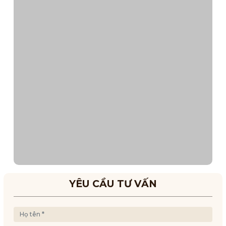
YÊU CẦU TƯ VẤN