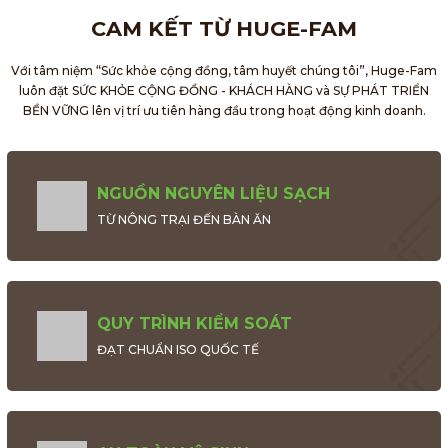
CAM KẾT TỪ HUGE-FAM
Với tâm niệm “Sức khỏe cộng đồng, tâm huyết chúng tôi”, Huge-Fam
luôn đặt SỨC KHỎE CỘNG ĐỒNG - KHÁCH HÀNG và SỰ PHÁT TRIỂN
BỀN VỮNG
lên vị trí ưu tiên
hàng đầu trong hoạt động kinh doanh.
NGUỒN NGUYÊN LIỆU SẠCH
TỪ NÔNG TRẠI ĐẾN BÀN ĂN
QUY TRÌNH KIỂM SOÁT
ĐẠT CHUẨN ISO QUỐC TẾ