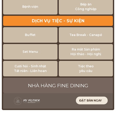
Bếp ăn
Bệnh viện
Công nghiệp
DỊCH VỤ TIỆC - SỰ KIỆN
Buffet
Tea Break - Canapé
Ra mắt Sản phẩm
Set Menu
Hội thảo - Hội nghị
Cưới hỏi - Sinh nhật
Tiệc theo
Tất niên - Liên hoan
yêu cầu
NHÀ HÀNG FINE DINING
ĐẶT BÀN NGAY