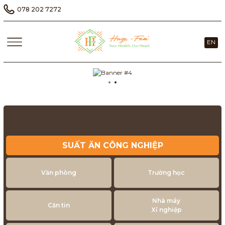
078 202 7272
EN
SUẤT ĂN CÔNG NGHIỆP
Văn phòng
Trường học
Nhà máy
Căn tin
Xí nghiệp