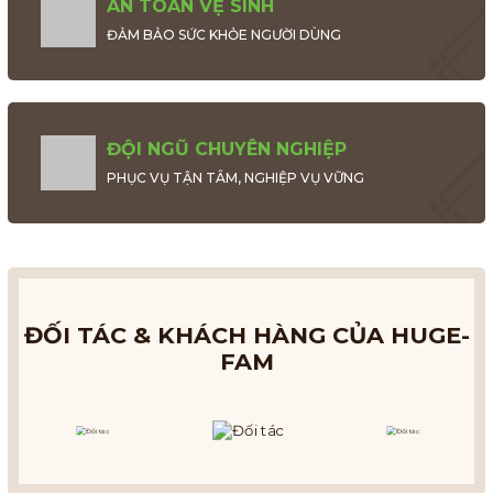
AN TOÀN VỆ SINH
ĐẢM BẢO SỨC KHỎE NGƯỜI DÙNG
ĐỘI NGŨ CHUYÊN NGHIỆP
PHỤC VỤ TẬN TÂM, NGHIỆP VỤ VỮNG
ĐỐI TÁC & KHÁCH HÀNG CỦA HUGE-
FAM