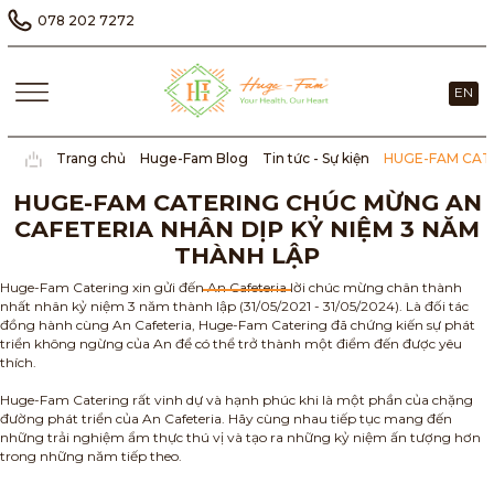
078 202 7272
EN
Trang chủ
Huge-Fam Blog
Tin tức - Sự kiện
HUGE-FAM CATE
HUGE-FAM CATERING CHÚC MỪNG AN
CAFETERIA NHÂN DỊP KỶ NIỆM 3 NĂM
THÀNH LẬP
Huge-Fam Catering xin gửi đến An Cafeteria lời chúc mừng chân thành
nhất nhân kỷ niệm 3 năm thành lập (31/05/2021 - 31/05/2024). Là đối tác
đồng hành cùng An Cafeteria, Huge-Fam Catering đã chứng kiến sự phát
triển không ngừng của An để có thể trở thành một điểm đến được yêu
thích.
Huge-Fam Catering rất vinh dự và hạnh phúc khi là một phần của chặng
đường phát triển của An Cafeteria. Hãy cùng nhau tiếp tục mang đến
những trải nghiệm ẩm thực thú vị và tạo ra những kỷ niệm ấn tượng hơn
trong những năm tiếp theo.