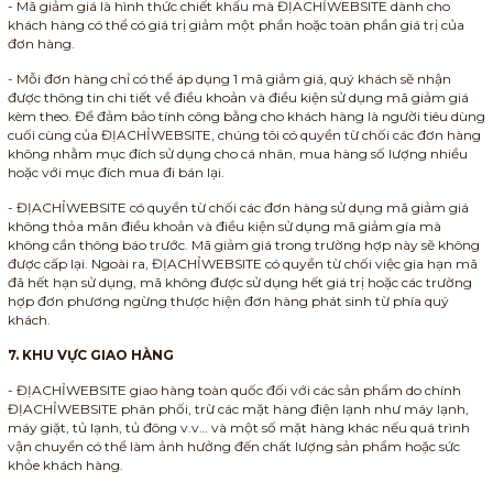
- Mã giảm giá là hình thức chiết khấu mà ĐỊACHỈWEBSITE dành cho
khách hàng có thể có giá trị giảm một phần hoặc toàn phần giá trị của
đơn hàng.
- Mỗi đơn hàng chỉ có thể áp dụng 1 mã giảm giá, quý khách sẽ nhận
được thông tin chi tiết về điều khoản và điều kiện sử dụng mã giảm giá
kèm theo. Để đảm bảo tính công bằng cho khách hàng là người tiêu dùng
cuối cùng của ĐỊACHỈWEBSITE, chúng tôi có quyền từ chối các đơn hàng
không nhằm mục đích sử dụng cho cá nhân, mua hàng số lượng nhiều
hoặc với mục đích mua đi bán lại.
- ĐỊACHỈWEBSITE có quyền từ chối các đơn hàng sử dụng mã giảm giá
không thỏa mãn điều khoản và điều kiện sử dụng mã giảm gía mà
không cần thông báo trước. Mã giảm giá trong trường hợp này sẽ không
được cấp lại. Ngoài ra, ĐỊACHỈWEBSITE có quyền từ chối việc gia hạn mã
đã hết hạn sử dụng, mã không được sử dụng hết giá trị hoặc các trường
hợp đơn phương ngừng thược hiện đơn hàng phát sinh từ phía quý
khách.
7. KHU VỰC GIAO HÀNG
- ĐỊACHỈWEBSITE giao hàng toàn quốc đối với các sản phẩm do chính
ĐỊACHỈWEBSITE phân phối, trừ các mặt hàng điện lạnh như máy lạnh,
máy giặt, tủ lạnh, tủ đông v.v… và một số mặt hàng khác nếu quá trình
vận chuyển có thể làm ảnh hưởng đến chất lượng sản phẩm hoặc sức
khỏe khách hàng.