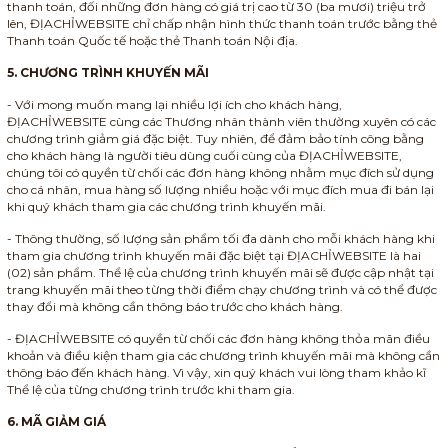
thanh toán, đối những đơn hàng có giá trị cao từ 30 (ba mươi) triệu trở
lên, ĐỊACHỈWEBSITE chỉ chấp nhận hình thức thanh toán trước bằng thẻ
Thanh toán Quốc tế hoặc thẻ Thanh toán Nội địa.
5. CHƯƠNG TRÌNH KHUYẾN MÃI
- Với mong muốn mang lại nhiều lợi ích cho khách hàng,
ĐỊACHỈWEBSITE cùng các Thương nhân thành viên thường xuyên có các
chương trình giảm giá đặc biệt. Tuy nhiên, để đảm bảo tính công bằng
cho khách hàng là người tiêu dùng cuối cùng của ĐỊACHỈWEBSITE,
chúng tôi có quyền từ chối các đơn hàng không nhằm mục đích sử dụng
cho cá nhân, mua hàng số lượng nhiều hoặc với mục đích mua đi bán lại
khi quý khách tham gia các chương trình khuyến mãi.
- Thông thường, số lượng sản phẩm tối đa dành cho mỗi khách hàng khi
tham gia chương trình khuyến mãi đặc biệt tại ĐỊACHỈWEBSITE là hai
(02) sản phẩm. Thể lệ của chương trình khuyến mãi sẽ được cập nhật tại
trang khuyến mãi theo từng thời điểm chạy chương trình và có thể được
thay đổi mà không cần thông báo trước cho khách hàng.
- ĐỊACHỈWEBSITE có quyền từ chối các đơn hàng không thỏa mãn điều
khoản và điều kiện tham gia các chương trình khuyến mãi mà không cần
thông báo đến khách hàng. Vì vậy, xin quý khách vui lòng tham khảo kĩ
Thể lệ của từng chương trình trước khi tham gia.
6. MÃ GIẢM GIÁ