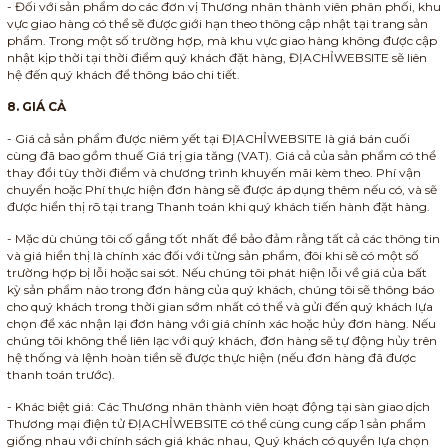
- Đối với sản phẩm do các đơn vị Thương nhân thành viên phân phối, khu
vực giao hàng có thể sẽ được giới hạn theo thông cập nhật tại trang sản
phẩm. Trong một số trường hợp, mà khu vực giao hàng không được cập
nhật kịp thời tại thời điểm quý khách đặt hàng, ĐỊACHỈWEBSITE sẽ liên
hệ đến quý khách để thông báo chi tiết.
8. GIÁ CẢ
- Giá cả sản phẩm được niêm yết tại ĐỊACHỈWEBSITE là giá bán cuối
cùng đã bao gồm thuế Giá trị gia tăng (VAT). Giá cả của sản phẩm có thể
thay đổi tùy thời điểm và chương trình khuyến mãi kèm theo. Phí vận
chuyển hoặc Phí thực hiện đơn hàng sẽ được áp dụng thêm nếu có, và sẽ
được hiển thị rõ tại trang Thanh toán khi quý khách tiến hành đặt hàng.
- Mặc dù chúng tôi cố gắng tốt nhất để bảo đảm rằng tất cả các thông tin
và giá hiển thị là chính xác đối với từng sản phẩm, đôi khi sẽ có một số
trường hợp bị lỗi hoặc sai sót. Nếu chúng tôi phát hiện lỗi về giá của bất
kỳ sản phẩm nào trong đơn hàng của quý khách, chúng tôi sẽ thông báo
cho quý khách trong thời gian sớm nhất có thể và gửi đến quý khách lựa
chọn để xác nhận lại đơn hàng với giá chính xác hoặc hủy đơn hàng. Nếu
chúng tôi không thể liên lạc với quý khách, đơn hàng sẽ tự động hủy trên
hệ thống và lệnh hoàn tiền sẽ được thực hiện (nếu đơn hàng đã được
thanh toán trước).
- Khác biệt giá: Các Thương nhân thành viên hoạt động tại sàn giao dịch
Thương mại điện tử ĐỊACHỈWEBSITE có thể cùng cung cấp 1 sản phẩm
giống nhau với chính sách giá khác nhau, Quý khách có quyền lựa chọn