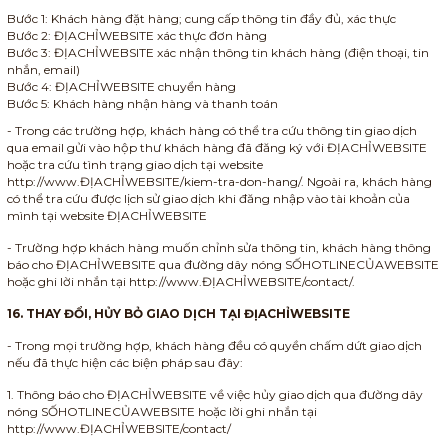
Bước 1: Khách hàng đặt hàng; cung cấp thông tin đầy đủ, xác thực
Bước 2: ĐỊACHỈWEBSITE xác thực đơn hàng
Bước 3: ĐỊACHỈWEBSITE xác nhận thông tin khách hàng (điện thoại, tin
nhắn, email)
Bước 4: ĐỊACHỈWEBSITE chuyển hàng
Bước 5: Khách hàng nhận hàng và thanh toán
- Trong các trường hợp, khách hàng có thể tra cứu thông tin giao dịch
qua email gửi vào hộp thư khách hàng đã đăng ký với ĐỊACHỈWEBSITE
hoặc tra cứu tình trạng giao dịch tại website
http://www.ĐỊACHỈWEBSITE/kiem-tra-don-hang/. Ngoài ra, khách hàng
có thể tra cứu được lịch sử giao dịch khi đăng nhập vào tài khoản của
mình tại website ĐỊACHỈWEBSITE
- Trường hợp khách hàng muốn chỉnh sửa thông tin, khách hàng thông
báo cho ĐỊACHỈWEBSITE qua đường dây nóng SỐHOTLINECỦAWEBSITE
hoặc ghi lời nhắn tại http://www.ĐỊACHỈWEBSITE/contact/.
16. THAY ĐỔI, HỦY BỎ GIAO DỊCH TẠI ĐỊACHỈWEBSITE
- Trong mọi trường hợp, khách hàng đều có quyền chấm dứt giao dịch
nếu đã thực hiện các biện pháp sau đây:
1. Thông báo cho ĐỊACHỈWEBSITE về việc hủy giao dịch qua đường dây
nóng SỐHOTLINECỦAWEBSITE hoặc lời ghi nhắn tại
http://www.ĐỊACHỈWEBSITE/contact/