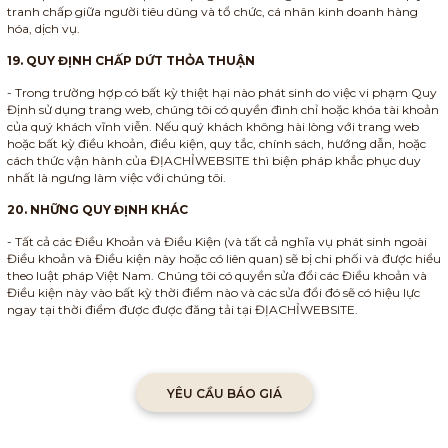
tranh chấp giữa người tiêu dùng và tổ chức, cá nhân kinh doanh hàng
hóa, dịch vụ.
19. QUY ĐỊNH CHẤP DỨT THỎA THUẬN
- Trong trường hợp có bất kỳ thiệt hại nào phát sinh do việc vi phạm Quy
Định sử dụng trang web, chúng tôi có quyền đình chỉ hoặc khóa tài khoản
của quý khách vĩnh viễn. Nếu quý khách không hài lòng với trang web
hoặc bất kỳ điều khoản, điều kiện, quy tắc, chính sách, hướng dẫn, hoặc
cách thức vận hành của ĐỊACHỈWEBSITE thì biện pháp khắc phục duy
nhất là ngưng làm việc với chúng tôi.
20. NHỮNG QUY ĐỊNH KHÁC
- Tất cả các Điều Khoản và Điều Kiện (và tất cả nghĩa vụ phát sinh ngoài
Điều khoản và Điều kiện này hoặc có liên quan) sẽ bị chi phối và được hiểu
theo luật pháp Việt Nam. Chúng tôi có quyền sửa đổi các Điều khoản và
Điều kiện này vào bất kỳ thời điểm nào và các sửa đổi đó sẽ có hiệu lực
ngay tại thời điểm được được đăng tải tại ĐỊACHỈWEBSITE.
YÊU CẦU BÁO GIÁ