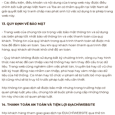
- Các điều kiện, điều khoản và nội dung của trang web này được điều
chỉnh bởi luật pháp Việt Nam và Tòa án có thẩm quyền tại Việt Nam sẽ
giải quyết bất kỳ tranh chấp nào phát sinh từ việc sử dụng trái phép trang
web này.
13. QUY ĐỊNH VỀ BẢO MẬT
- Trang web của chúng tôi coi trọng việc bảo mật thông tin và sử dụng
các biện pháp tốt nhất bảo vệ thông tin và việc thanh toán của quý
khách. Thông tin của quý khách trong quá trình thanh toán sẽ được mã
hóa để đảm bảo an toàn. Sau khi quý khách hoàn thành quá trình đặt
hàng, quý khách sẽ thoát khỏi chế độ an toàn.
- Quý khách không được sử dụng bất kỳ chương trình, công cụ hay hình
thức nào khác để can thiệp vào hệ thống hay làm thay đổi cấu trúc dữ
liệu. Trang web cũng nghiêm cấm việc phát tán, truyền bá hay cổ vũ cho
bất kỳ hoạt động nào nhằm can thiệp, phá hoại hay xâm nhập vào dữ
liệu của hệ thống. Cá nhân hay tổ chức vi phạm sẽ bị tước bỏ mọi quyền
lợi cũng như sẽ bị truy tố trước pháp luật nếu cần thiết.
Mọi thông tin giao dịch sẽ được bảo mật nhưng trong trường hợp cơ
quan pháp luật yêu cầu, chúng tôi sẽ buộc phải cung cấp những thông
tin này cho các cơ quan pháp luật.
14. THANH TOÁN AN TOÀN VÀ TIỆN LỢI ĐỊACHỈWEBSITE
Mọi khách hàng tham giao giao dịch tại ĐỊACHỈWEBSITE qua thẻ tín