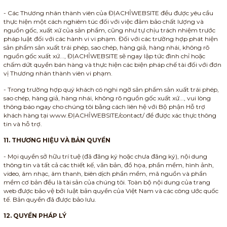
- Các Thương nhân thành viên của ĐỊACHỈWEBSITE đều được yêu cầu
thực hiện một cách nghiêm túc đối với việc đảm bảo chất lượng và
nguồn gốc, xuất xứ của sản phẩm, cũng như tự chịu trách nhiệm trước
pháp luật đối với các hành vi vi phạm. Đối với các trường hợp phát hiện
sản phẩm sản xuất trái phép, sao chép, hàng giả, hàng nhái, không rõ
nguồn gốc xuất xứ..., ĐỊACHỈWEBSITE sẽ ngay lập tức đình chỉ hoặc
chấm dứt quyền bán hàng và thực hiện các biện pháp chế tài đối với đơn
vị Thương nhân thành viên vi phạm.
- Trong trường hợp quý khách có nghi ngờ sản phẩm sản xuất trái phép,
sao chép, hàng giả, hàng nhái, không rõ nguồn gốc xuất xứ..., vui lòng
thông báo ngay cho chúng tôi bằng cách liên hệ với Bộ phận Hỗ trợ
khách hàng tại www.ĐỊACHỈWEBSITE/contact/ để được xác thực thông
tin và hỗ trợ.
11. THƯƠNG HIỆU VÀ BẢN QUYỀN
- Mọi quyền sở hữu trí tuệ (đã đăng ký hoặc chưa đăng ký), nội dung
thông tin và tất cả các thiết kế, văn bản, đồ họa, phần mềm, hình ảnh,
video, âm nhạc, âm thanh, biên dịch phần mềm, mã nguồn và phần
mềm cơ bản đều là tài sản của chúng tôi. Toàn bộ nội dung của trang
web được bảo vệ bởi luật bản quyền của Việt Nam và các công ước quốc
tế. Bản quyền đã được bảo lưu.
12. QUYỀN PHÁP LÝ