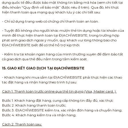
dụng quốc tế đều được bảo mật thông tin bằng mã hóa (xem chi tiết tại
điều khoản “Quy định về bảo mật” được nêu ở trên). Qua đó, khi thực
hiện thanh toán qua mạng quý khách lưu ý các chi tiết sau:
- Chỉ sử dụng trang web có chứng chỉ thanh toán an toàn.
- Tuyệt đối không cho người khác mượn thẻ tín dụng hoặc tài khoản của
mình để thực hiện thanh toán tại ĐỊACHỈWEBSITE; trong trường hợp
phát sinh giao dịch ngoài ý muốn, quý khách vui lòng thông báo cho
ĐỊACHỈWEBSITE biết để có thể hỗ trợ kịp thời.
- Kiểm tra tài khoản ngân hàng của mình thường xuyên để đảm bảo tất
cả giao dịch qua thẻ đều nằm trong tầm kiểm soát.
15. GIAO KẾT GIAO DỊCH TẠI ĐỊACHỈWEBSITE
- Khách hàng khi mua sắm tại ĐỊACHỈWEBSITE phải thực hiện các thao
tác đặt hàng và nhận hàng theo trình tự sau:
Cách 1: Thanh toán trước online qua thẻ tín dụng (Visa, Master card..):
Bước 1: Khách hàng đặt hàng, cung cấp thông tin đầy đủ, xác thực
Bước 2: Khách hàng thanh toán trước;
Bước 3: ĐỊACHỈWEBSITE kiểm tra, xác nhận đơn hàng và chuyển hàng;
Bước 4: Khách hàng kiểm tra và nhận hàng;
Cách 2: Thanh toán sau: