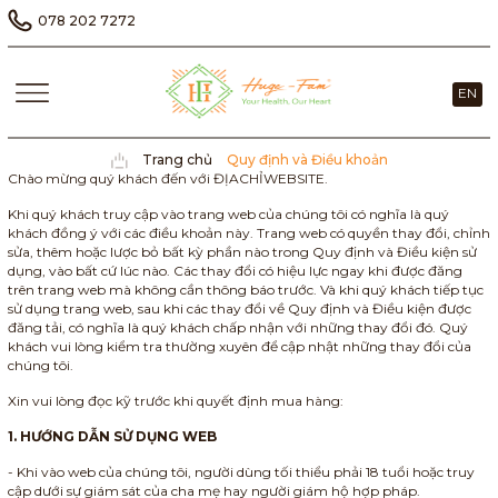
078 202 7272
EN
Trang chủ
Quy định và Điều khoản
Chào mừng quý khách đến với ĐỊACHỈWEBSITE.
Khi quý khách truy cập vào trang web của chúng tôi có nghĩa là quý
khách đồng ý với các điều khoản này. Trang web có quyền thay đổi, chỉnh
sửa, thêm hoặc lược bỏ bất kỳ phần nào trong Quy định và Điều kiện sử
dụng, vào bất cứ lúc nào. Các thay đổi có hiệu lực ngay khi được đăng
trên trang web mà không cần thông báo trước. Và khi quý khách tiếp tục
sử dụng trang web, sau khi các thay đổi về Quy định và Điều kiện được
đăng tải, có nghĩa là quý khách chấp nhận với những thay đổi đó. Quý
khách vui lòng kiểm tra thường xuyên để cập nhật những thay đổi của
chúng tôi.
Xin vui lòng đọc kỹ trước khi quyết định mua hàng:
1. HƯỚNG DẪN SỬ DỤNG WEB
- Khi vào web của chúng tôi, người dùng tối thiểu phải 18 tuổi hoặc truy
cập dưới sự giám sát của cha mẹ hay người giám hộ hợp pháp.