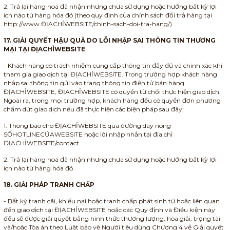
2. Trả lại hàng hoá đã nhận nhưng chưa sử dụng hoặc hưởng bất kỳ lợi
ích nào từ hàng hóa đó (theo quy định của chính sách đổi trả hàng tại
http://www.ĐỊACHỈWEBSITE/chinh-sach-doi-tra-hang/)
17. GIẢI QUYẾT HẬU QUẢ DO LỖI NHẬP SAI THÔNG TIN THƯƠNG
MẠI TẠI ĐỊACHỈWEBSITE
- Khách hàng có trách nhiệm cung cấp thông tin đầy đủ và chính xác khi
tham gia giao dịch tại ĐỊACHỈWEBSITE. Trong trường hợp khách hàng
nhập sai thông tin gửi vào trang thông tin điện tử bán hàng
ĐỊACHỈWEBSITE, ĐỊACHỈWEBSITE có quyền từ chối thực hiện giao dịch.
Ngoài ra, trong mọi trường hợp, khách hàng đều có quyền đơn phương
chấm dứt giao dịch nếu đã thực hiện các biện pháp sau đây:
1. Thông báo cho ĐỊACHỈWEBSITE qua đường dây nóng
SỐHOTLINECỦAWEBSITE hoặc lời nhập nhắn tại địa chỉ
ĐỊACHỈWEBSITE/contact
2. Trả lại hàng hoá đã nhận nhưng chưa sử dụng hoặc hưởng bất kỳ lợi
ích nào từ hàng hóa đó.
18. GIẢI PHÁP TRANH CHẤP
- Bất kỳ tranh cãi, khiếu nại hoặc tranh chấp phát sinh từ hoặc liên quan
đến giao dịch tại ĐỊACHỈWEBSITE hoặc các Quy định và Điều kiện này
đều sẽ được giải quyết bằng hình thức thương lượng, hòa giải, trọng tài
và/hoặc Tòa án theo Luật bảo vệ Người tiêu dùng Chương 4 về Giải quyết