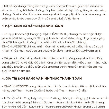
- Tất cả nội dung trang web và ý kiến phê bình của quý khách đều là tài
sản của chúng tôi. Nếu chúng tôi phát hiện bất kỳ thông tin giả mạo nào,
chúng tôi sẽ khóa tài khoản của quý khách ngay lập tức hoặc áp dụng các
biện pháp khác theo quy định của pháp luật Việt Nam
3 ĐẶT HÀNG VÀ XÁC NHẬN ĐƠN HÀNG
- Khi quý khách đặt hàng tại ĐỊACHỈWEBSITE, chúng tôi sẽ nhận được
yêu cầu đặt hàng và gửi đến quý khách mã số đơn hàng. Tuy nhiên, yêu
cầu đặt hàng cần thông qua một bước xác nhận đơn hàng,
ĐỊACHỈWEBSITE chỉ xác nhận đơn hàng nếu yêu cầu đặt hàng của quý
khách thỏa mãn các tiêu chí thực hiện đơn hàng tại ĐỊACHỈWEBSITE.
- Để yêu cầu đặt hàng được xác nhận nhanh chóng, quý khách vui lòng
cung cấp đúng và đầy đủ các thông tin liên quan đến việc giao nhận, hoặc
các điều khoản và điều kiện của chương trình khuyến mãi (nếu có) mà
quý khách tham gia.
4. GIÁ TRỊ ĐƠN HÀNG VÀ HÌNH THỨC THANH TOÁN
- ĐỊACHỈWEBSITE cung cấp các hình thức thanh toán: tiền mặt khi nhận
hàng, thẻ Thanh toán Quốc tế hoặc thẻ Thanh toán Nội địa.
- Trừ một số trường hợp có ghi chú riêng, thông thường quý khách có thể
lựa chọn một trong 3 hình thức thanh toán trên khi tiến hành đặt hàng.
Tuy nhiên, để đảm bảo tính an toàn dành cho quý khách trong quá trình