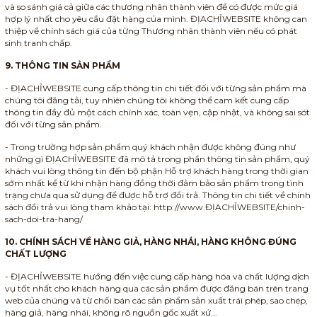
và so sánh giá cả giữa các thương nhân thành viên để có được mức giá
hợp lý nhất cho yêu cầu đặt hàng của mình. ĐỊACHỈWEBSITE không can
thiệp về chính sách giá của từng Thương nhân thành viên nếu có phát
sinh tranh chấp.
9. THÔNG TIN SẢN PHẨM
- ĐỊACHỈWEBSITE cung cấp thông tin chi tiết đối với từng sản phẩm mà
chúng tôi đăng tải, tuy nhiên chúng tôi không thể cam kết cung cấp
thông tin đầy đủ một cách chính xác, toàn vẹn, cập nhật, và không sai sót
đối với từng sản phẩm.
- Trong trường hợp sản phẩm quý khách nhận được không đúng như
những gì ĐỊACHỈWEBSITE đã mô tả trong phần thông tin sản phẩm, quý
khách vui lòng thông tin đến bộ phận Hỗ trợ khách hàng trong thời gian
sớm nhất kể từ khi nhận hàng đồng thời đảm bảo sản phẩm trong tình
trạng chưa qua sử dụng để được hỗ trợ đổi trả. Thông tin chi tiết về chính
sách đổi trả vui lòng tham khảo tại: http://www.ĐỊACHỈWEBSITE/chinh-
sach-doi-tra-hang/
10. CHÍNH SÁCH VỀ HÀNG GIẢ, HÀNG NHÁI, HÀNG KHÔNG ĐÚNG
CHẤT LƯỢNG
- ĐỊACHỈWEBSITE hướng đến việc cung cấp hàng hóa và chất lượng dịch
vụ tốt nhất cho khách hàng qua các sản phẩm được đăng bán trên trang
web của chúng và từ chối bán các sản phẩm sản xuất trái phép, sao chép,
hàng giả, hàng nhái, không rõ nguồn gốc xuất xứ...