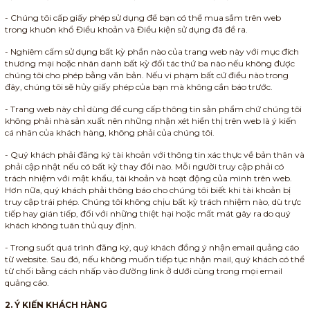
- Chúng tôi cấp giấy phép sử dụng để bạn có thể mua sắm trên web
trong khuôn khổ Điều khoản và Điều kiện sử dụng đã đề ra.
- Nghiêm cấm sử dụng bất kỳ phần nào của trang web này với mục đích
thương mại hoặc nhân danh bất kỳ đối tác thứ ba nào nếu không được
chúng tôi cho phép bằng văn bản. Nếu vi phạm bất cứ điều nào trong
đây, chúng tôi sẽ hủy giấy phép của bạn mà không cần báo trước.
- Trang web này chỉ dùng để cung cấp thông tin sản phẩm chứ chúng tôi
không phải nhà sản xuất nên những nhận xét hiển thị trên web là ý kiến
cá nhân của khách hàng, không phải của chúng tôi.
- Quý khách phải đăng ký tài khoản với thông tin xác thực về bản thân và
phải cập nhật nếu có bất kỳ thay đổi nào. Mỗi người truy cập phải có
trách nhiệm với mật khẩu, tài khoản và hoạt động của mình trên web.
Hơn nữa, quý khách phải thông báo cho chúng tôi biết khi tài khoản bị
truy cập trái phép. Chúng tôi không chịu bất kỳ trách nhiệm nào, dù trực
tiếp hay gián tiếp, đối với những thiệt hại hoặc mất mát gây ra do quý
khách không tuân thủ quy định.
- Trong suốt quá trình đăng ký, quý khách đồng ý nhận email quảng cáo
từ website. Sau đó, nếu không muốn tiếp tục nhận mail, quý khách có thể
từ chối bằng cách nhấp vào đường link ở dưới cùng trong mọi email
quảng cáo.
2. Ý KIẾN KHÁCH HÀNG